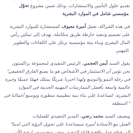
تقديم حلول التأمين والاستشارات، وذلك ضمن مشروع
تحوّل
مؤسسي شامل في الموارد البشرية
.
في هذه الشراكة، تعمل
أميرة معيوف
كمستشارة للموارد البشرية
على تصميم وتنفيذ خارطة طريق متكاملة، تهدف إلى تمكين رأس
المال البشري وبناء بيئة مؤسسية ترتكز على الكفاءات والتطوير
المهني.
يقول السيد
أيمن العجمي
، الرئيس التنفيذي لمجموعة براكستون
"
نحن نؤمن أن الاستثمار في الأشخاص هو ما يصنع الفارق الحقيقي
في رحلة النمو والتوسع
ولهذا اخترنا شريكًا يمتلك فهمًا عميقًا
وخبرة
عالمية واسعة بأفضل ا
لممارسات المهنية الحديثة في الموارد
البشرية، لتساعدنا على بناء بنية تنظيمية متطورة وتوسيع أعمالنا في
المنطقة
."
ويضيف السيد
محمد رضي
، المدير التنفيذي للعمليات
"
العمل مع الأستاذة أميرة سيساعدنا على تحويل الرؤية التي لدينا
إلى خطة عمل واقعية قابلة للتنفيذ، ونحن متحمسون لرؤية الأثر