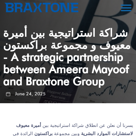
شراكة استراتيجية بين أميرة
معيوف و مجموعة براكستون
- A strategic partnership
between Ameera Mayoof
and Braxtone Group
June 24, 2025
يسرنا أن نعلن عن انطلاق شراكة استراتيجية بين
أميرة معيوف
لاستشارات الموارد البشرية
وبين مجموعة
براكستون
الرائدة في